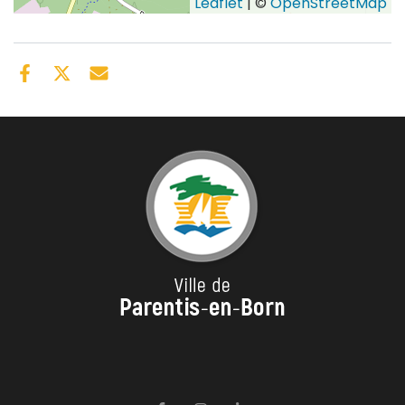
Leaflet
| ©
OpenStreetMap