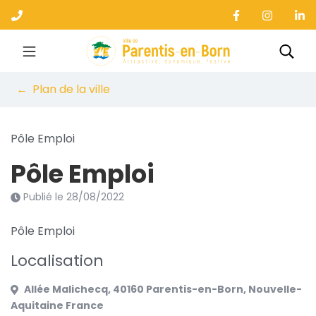
Gestion des traceurs
Aller
au
contenu
Ville de Parentis-en-B
Rec
Plan de la ville
Pôle Emploi
Pôle Emploi
Publié le
28/08/2022
Pôle Emploi
Localisation
Allée Malichecq, 40160 Parentis-en-Born, Nouvelle-
Aquitaine France