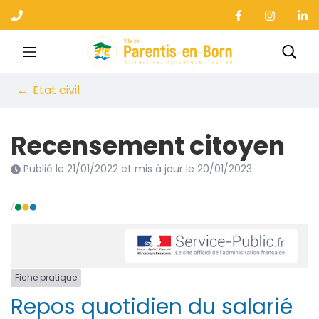
Gestion des traceurs
Aller
au
contenu
Ville de Parentis-en-B
Rec
Etat civil
Recensement citoyen
Publié le
21/01/2022
et mis à jour le
20/01/2023
Fiche pratique
Repos quotidien du salarié