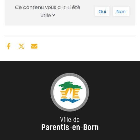
Ce contenu vous a-t-il été
Oui
Non
utile ?