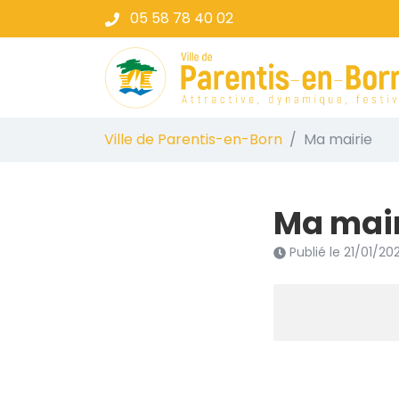
Gestion des traceurs
Aller
05 58 78 40 02
au
contenu
Ville de Parent
Ville de Parentis-en-Born
Ma mairie
Ma mair
Publié le
21/01/20