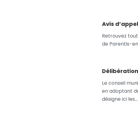
Avis d’appe
Retrouvez toute
de Parentis-e
Délibératio
Le conseil mu
en adoptant de
désigne ici les…