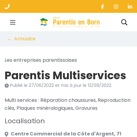
Gestion des traceurs
Aller
au
contenu
Ville de Parentis-en-B
Rec
Annuaire
Les entreprises parentissoises
Parentis Multiservices
Publié le
27/06/2022
et mis à jour le
12/09/2022
Multi services : Réparation chaussures, Reproduction
clés, Plaques minéralogiques, Gravures
Localisation
Centre Commercial de la Côte d'Argent, 71