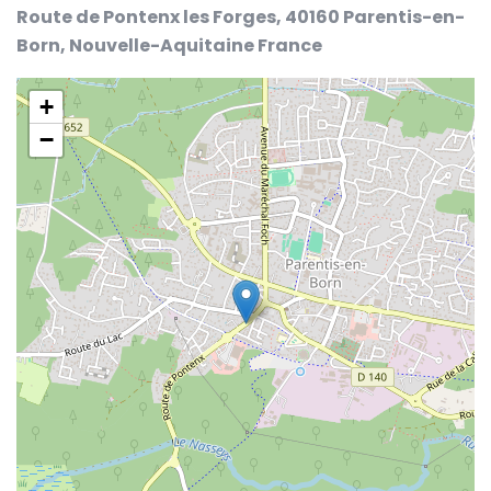
Route de Pontenx les Forges, 40160 Parentis-en-
Born, Nouvelle-Aquitaine France
+
−