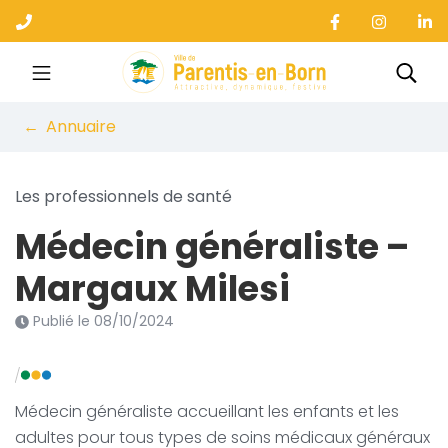
Gestion des traceurs
Aller
au
contenu
Ville de Parentis-en-B
Rec
Annuaire
Les professionnels de santé
Médecin généraliste –
Margaux Milesi
Publié le
08/10/2024
Médecin généraliste accueillant les enfants et les
adultes pour tous types de soins médicaux généraux