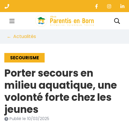
Gestion des traceurs
Aller
au
contenu
Ville de Parentis-en-B
Rec
Actualités
SECOURISME
Porter secours en
milieu aquatique, une
volonté forte chez les
jeunes
Publié le
10/03/2025