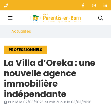
Gestion des traceurs
Aller
au
contenu
Ville de Parentis-en-B
Rec
Actualités
PROFESSIONNELS
La Villa d’Oreka : une
nouvelle agence
immobilière
indépendante
Publié le
02/03/2026
et mis à jour le
03/03/2026