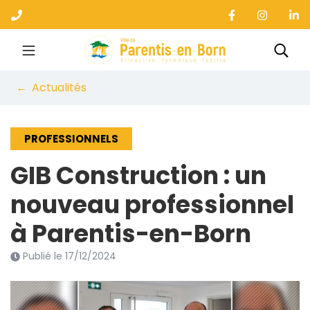
Gestion des traceurs
Aller
au
contenu
Ville de Parentis-en-B
Rec
Actualités
PROFESSIONNELS
GIB Construction : un
nouveau professionnel
à Parentis-en-Born
Publié le
17/12/2024