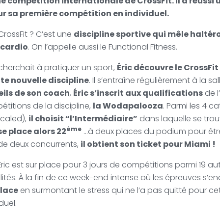
e compétition internationale de CrossFit. Il a réussi
r sa première compétition en individuel.
CrossFit ? C’est une
discipline sportive qui mêle haltéro
 cardio
. On l’appelle aussi le Functional Fitness.
l cherchait à pratiquer un sport,
Éric découvre le CrossFit
te nouvelle discipline
. Il s’entraîne régulièrement à la sa
eils de son coach
,
Éric s’inscrit aux qualifications
de l
titions de la discipline,
la Wodapalooza
. Parmi les 4 ca
 Scaled),
il choisit “l’Intermédiaire”
dans laquelle se tro
ème
 se place alors 22
…à deux places du podium pour être 
t de deux concurrents,
il obtient son ticket pour Miami !
, Éric est sur place pour 3 jours de compétitions parmi 19 a
ités. À la fin de ce week-end intense où les épreuves s’e
lace
en surmontant le stress qui ne l’a pas quitté pour ce
duel.