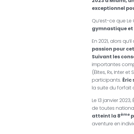
2023 à Miami, un
exceptionnel pou
Qu’est-ce que Le 
gymnastique et
En 2021, alors qu’i
passion pour cet
Suivant les cons
importantes compé
(Élites, Rx, Inter et
participants.
Éric
la suite du forfai
Le 13 janvier 2023
de toutes national
ème
atteint la 8
p
aventure en indivi