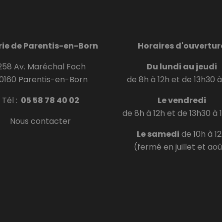
rie de Parentis-en-Born
Horaires d'ouvertur
58 Av. Maréchal Foch
Du lundi au jeudi
0160 Parentis-en-Born
de 8h à 12h et de 13h30 à
Tél :
05 58 78 40 02
Le vendredi
de 8h à 12h et de 13h30 à 
Nous contacter
Le samedi
de 10h à 1
(fermé en juillet et ao