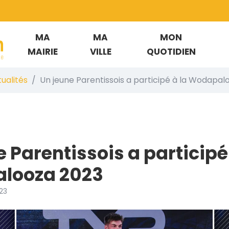
MA
MA
MON
is-en-Born
MAIRIE
VILLE
QUOTIDIEN
ualités
Un jeune Parentissois a participé à la Wodapal
 Parentissois a participé
looza 2023
23