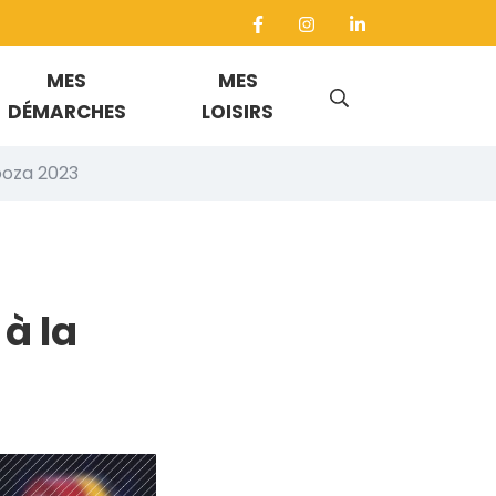
MES
MES
RECHERCHE
DÉMARCHES
LOISIRS
ooza 2023
FERMER
 à la