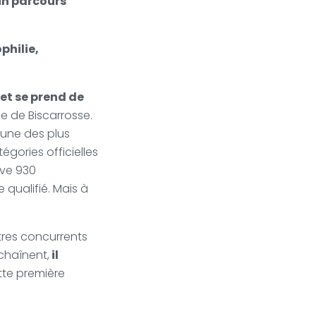
 un parcours
philie,
 et se prend de
lle de Biscarrosse.
’une des plus
tégories officielles
uve 930
qualifié. Mais à
utres concurrents
nchaînent,
il
tte première