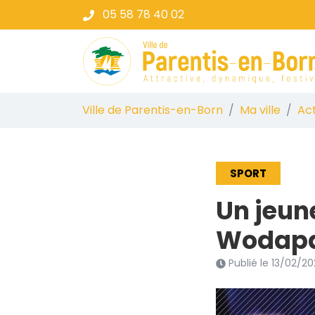
Gestion des traceurs
Aller
05 58 78 40 02
au
contenu
Ville de Parent
Ville de Parentis-en-Born
Ma ville
Act
SPORT
Un jeune
Wodapa
Publié le
13/02/20