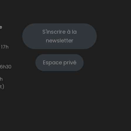
e
S'inscrire à la
newsletter
 17h
Espace privé
16h30
2h
ût)