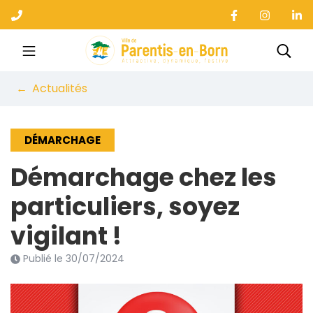
Gestion des traceurs
Aller
au
contenu
Ville de Parentis-en-B
Rec
Actualités
DÉMARCHAGE
Démarchage chez les
particuliers, soyez
vigilant !
Publié le
30/07/2024